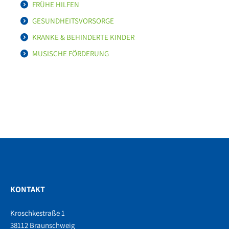
FRÜHE HILFEN
GESUNDHEITSVORSORGE
KRANKE & BEHINDERTE KINDER
MUSISCHE FÖRDERUNG
KONTAKT
Kroschkestraße 1
38112 Braunschweig