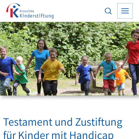
TESTAMENT UND
ZUSTIFTUNG
Testament und Zustiftung
Ein besonderes Geschenk
für Kinder mit Handicap
für Kinder mit