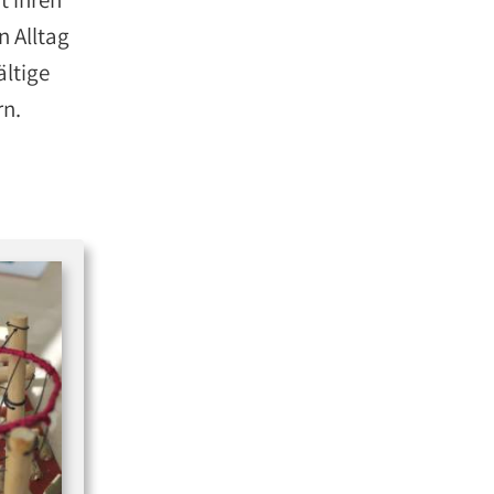
n Alltag
ältige
rn.