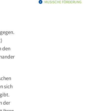
MUSISCHE FÖRDERUNG
tgegen.
t)
n den
inander
nschen
n sich
gibt.
n der
t ihren