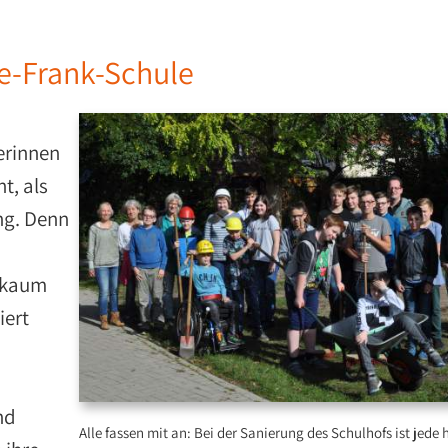
ne-Frank-Schule
erinnen
t, als
ng. Denn
n kaum
iert
nd
Alle fassen mit an: Bei der Sanierung des Schulhofs ist jede 