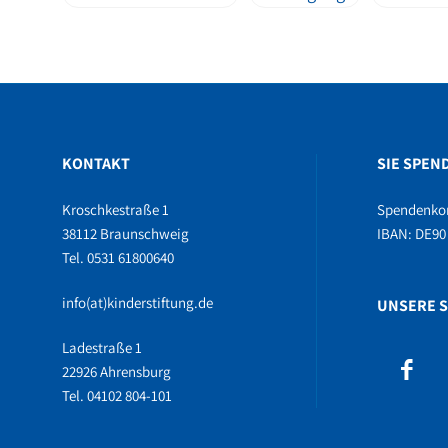
KONTAKT
SIE SPEN
Kroschkestraße 1
Spendenko
38112 Braunschweig
IBAN: DE90 
Tel. 0531 61800640
info(at)kinderstiftung.de
UNSERE S
Ladestraße 1
22926 Ahrensburg
Tel. 04102 804-101