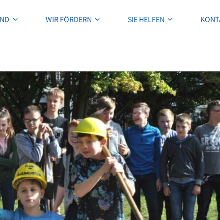
IND
WIR FÖRDERN
SIE HELFEN
KONT
IND
WIR FÖRDERN
SIE HELFEN
KONT