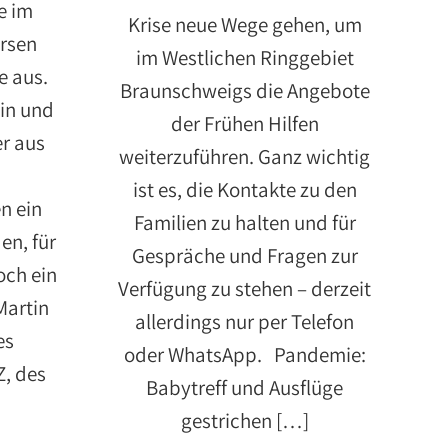
e im
Krise neue Wege gehen, um
rsen
im Westlichen Ringgebiet
le aus.
Braunschweigs die Angebote
tin und
der Frühen Hilfen
er aus
weiterzuführen. Ganz wichtig
ist es, die Kontakte zu den
n ein
Familien zu halten und für
en, für
Gespräche und Fragen zur
och ein
Verfügung zu stehen – derzeit
Martin
allerdings nur per Telefon
es
oder WhatsApp. Pandemie:
, des
Babytreff und Ausflüge
gestrichen […]