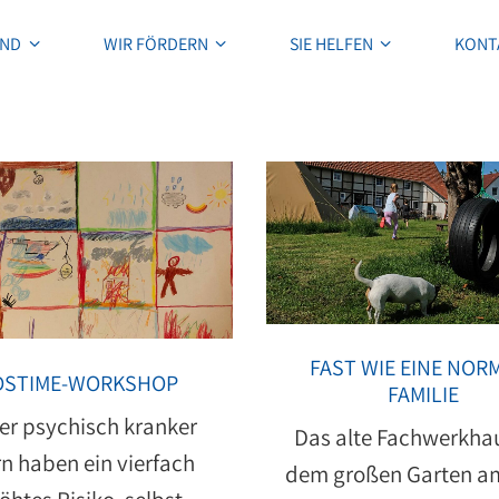
IND
WIR FÖRDERN
SIE HELFEN
KONT
IND
WIR FÖRDERN
SIE HELFEN
KONT
FAST WIE EINE NOR
DSTIME-WORKSHOP
FAMILIE
er psychisch kranker
Das alte Fachwerkha
rn haben ein vierfach
dem großen Garten a