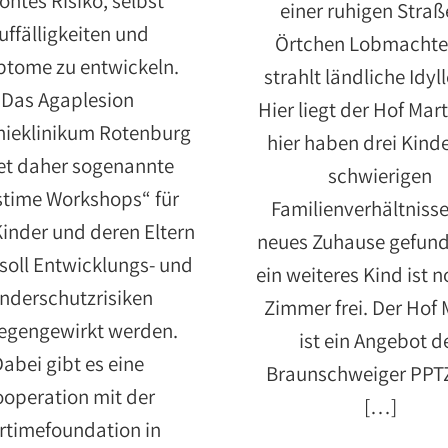
öhtes Risiko, selbst
einer ruhigen Straß
uffälligkeiten und
Örtchen Lobmachte
tome zu entwickeln.
strahlt ländliche Idyl
Das Agaplesion
Hier liegt der Hof Mar
nieklinikum Rotenburg
hier haben drei Kind
et daher sogenannte
schwierigen
stime Workshops“ für
Familienverhältnisse
Kinder und deren Eltern
neues Zuhause gefund
 soll Entwicklungs- und
ein weiteres Kind ist n
inderschutzrisiken
Zimmer frei. Der Hof 
egengewirkt werden.
ist ein Angebot d
abei gibt es eine
Braunschweiger PPTZ
operation mit der
[…]
rtimefoundation in