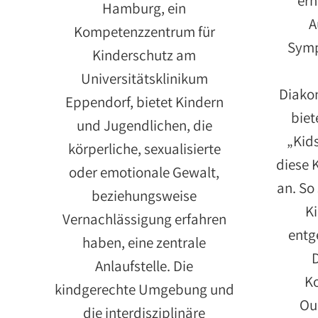
erh
Hamburg, ein
A
Kompetenzzentrum für
Symp
Kinderschutz am
Universitätsklinikum
Diako
Eppendorf, bietet Kindern
biet
und Jugendlichen, die
„Kid
körperliche, sexualisierte
diese 
oder emotionale Gewalt,
an. So
beziehungsweise
K
Vernachlässigung erfahren
entg
haben, eine zentrale
D
Anlaufstelle. Die
Ko
kindgerechte Umgebung und
Ou
die interdisziplinäre