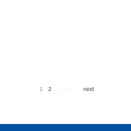
1
2
next