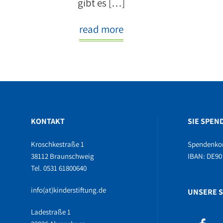
gibt es […]
read more
KONTAKT
SIE SPEN
Kroschkestraße 1
Spendenko
38112 Braunschweig
IBAN: DE90 
Tel. 0531 61800640
info(at)kinderstiftung.de
UNSERE S
Ladestraße 1