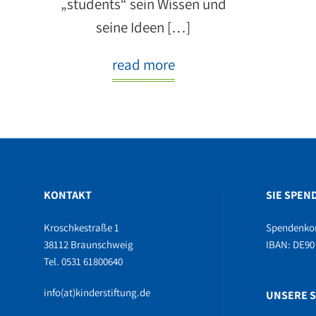
„students“ sein Wissen und
seine Ideen […]
read more
KONTAKT
SIE SPEN
Kroschkestraße 1
Spendenko
38112 Braunschweig
IBAN: DE90 
Tel. 0531 61800640
info(at)kinderstiftung.de
UNSERE S