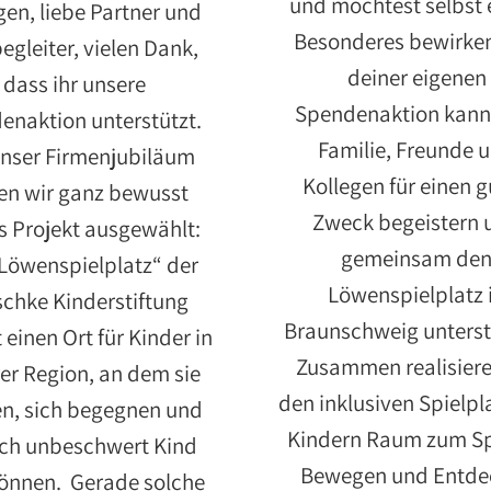
und möchtest selbst
gen, liebe Partner und
Besonderes bewirken
gleiter, vielen Dank,
deiner eigenen
dass ihr unsere
Spendenaktion kann
enaktion unterstützt.
Familie, Freunde 
unser Firmenjubiläum
Kollegen für einen 
en wir ganz bewusst
Zweck begeistern 
s Projekt ausgewählt:
gemeinsam de
Löwenspielplatz“ der
Löwenspielplatz 
chke Kinderstiftung
Braunschweig unterst
 einen Ort für Kinder in
Zusammen realisiere
er Region, an dem sie
den inklusiven Spielpla
en, sich begegnen und
Kindern Raum zum Sp
ach unbeschwert Kind
Bewegen und Entde
können. Gerade solche