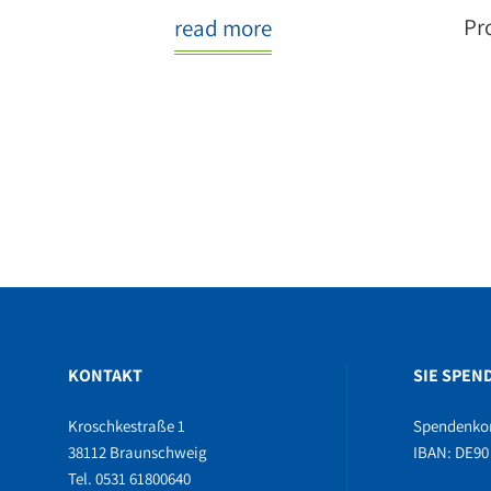
Pr
read more
KONTAKT
SIE SPEN
Kroschkestraße 1
Spendenko
38112 Braunschweig
IBAN: DE90 
Tel. 0531 61800640