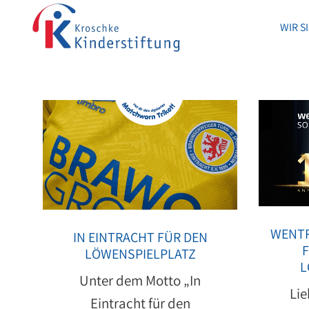
WIR S
WIR S
WENTR
IN EINTRACHT FÜR DEN
LÖWENSPIELPLATZ
L
Unter dem Motto „In
Lie
Eintracht für den