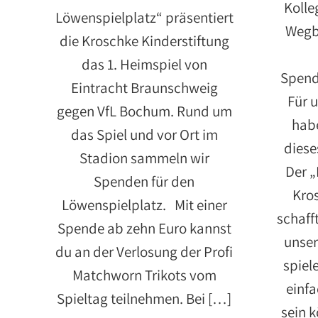
Kolle
Löwenspielplatz“ präsentiert
Wegbe
die Kroschke Kinderstiftung
das 1. Heimspiel von
Spend
Eintracht Braunschweig
Für 
gegen VfL Bochum. Rund um
hab
das Spiel und vor Ort im
diese
Stadion sammeln wir
Der „
Spenden für den
Kros
Löwenspielplatz. Mit einer
schafft
Spende ab zehn Euro kannst
unser
du an der Verlosung der Profi
spiel
Matchworn Trikots vom
einf
Spieltag teilnehmen. Bei […]
sein 