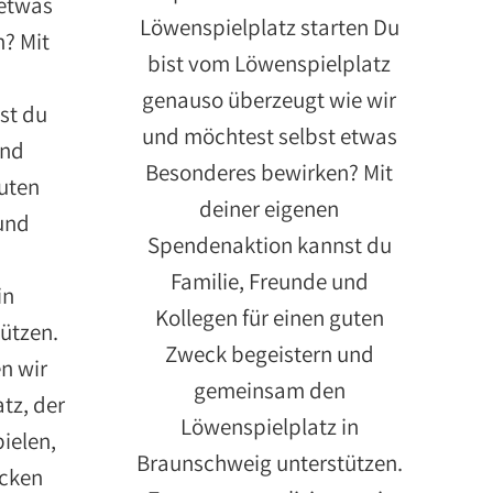
 etwas
Löwenspielplatz starten Du
? Mit
bist vom Löwenspielplatz
genauso überzeugt wie wir
st du
und möchtest selbst etwas
und
Besonderes bewirken? Mit
guten
deiner eigenen
und
Spendenaktion kannst du
n
Familie, Freunde und
in
Kollegen für einen guten
ützen.
Zweck begeistern und
n wir
gemeinsam den
tz, der
Löwenspielplatz in
ielen,
Braunschweig unterstützen.
cken