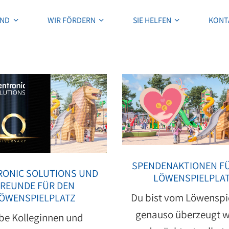
IND
WIR FÖRDERN
SIE HELFEN
KONT
IND
WIR FÖRDERN
SIE HELFEN
KONT
SPENDENAKTIONEN F
ONIC SOLUTIONS UND
LÖWENSPIELPLA
FREUNDE FÜR DEN
Du bist vom Löwenspi
ÖWENSPIELPLATZ
genauso überzeugt w
be Kolleginnen und