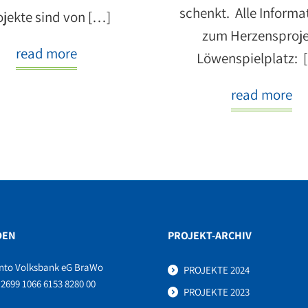
schenkt. Alle Informa
ojekte sind von […]
zum Herzensproje
read more
Löwenspielplatz: 
read more
DEN
PROJEKT-ARCHIV
nto Volksbank eG BraWo
PROJEKTE 2024
2699 1066 6153 8280 00
PROJEKTE 2023